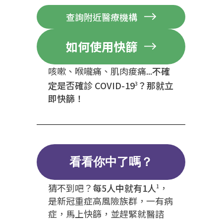
查詢附近醫療機構
如何使用快篩
咳嗽、喉嚨痛、肌肉痠痛...
不確
定是否確診 COVID-19
？那就立
3
即快篩！
看看你中了嗎？
猜不到吧？
每5人中就有1人
，
1
是新冠重症高風險族群，一有病
症，馬上快篩，並趕緊就醫諮