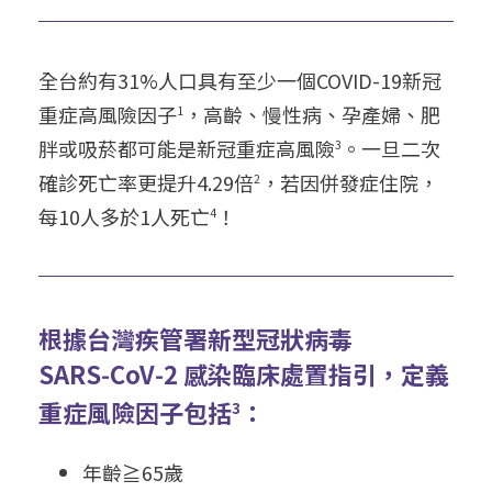
全台約有31%人口具有至少一個COVID-19新冠
重症高風險因子​
，高齡、慢性病、孕產婦、肥
1
胖或吸菸都可能是新冠重症高風險
。一旦二次
3
確診死亡率更提升4.29倍
，若因併發症住院，
2
每10人多於1人死亡
！
4
根據台灣疾管署新型冠狀病毒
SARS‑CoV‑2 感染臨床處置指引，定義
重症風險因子包括
：
3
年齡≧65歲